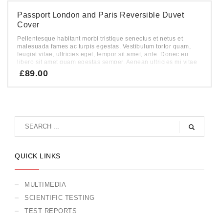
Passport London and Paris Reversible Duvet
Cover
Pellentesque habitant morbi tristique senectus et netus et
malesuada fames ac turpis egestas. Vestibulum tortor quam,
feugiat vitae, ultricies eget, tempor sit amet, ante. Donec eu
libero sit amet quam egestas semper. Aenean ultricies mi vitae
est. Mauris placerat eleifend leo.
£
89.00
QUICK LINKS
MULTIMEDIA
SCIENTIFIC TESTING
TEST REPORTS