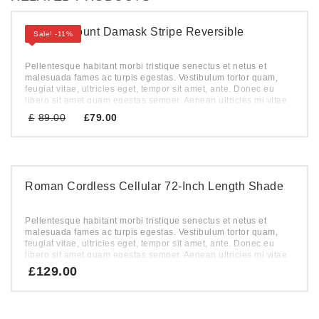
Thread-Count Damask Stripe Reversible
Sale! -11%
Pellentesque habitant morbi tristique senectus et netus et
malesuada fames ac turpis egestas. Vestibulum tortor quam,
feugiat vitae, ultricies eget, tempor sit amet, ante. Donec eu
libero sit amet quam egestas semper. Aenean ultricies mi vitae
est. Mauris placerat eleifend leo.
Original
Current
£
89.00
£
79.00
price
price
was:
is:
£89.00.
£79.00.
Roman Cordless Cellular 72-Inch Length Shade
Pellentesque habitant morbi tristique senectus et netus et
malesuada fames ac turpis egestas. Vestibulum tortor quam,
feugiat vitae, ultricies eget, tempor sit amet, ante. Donec eu
libero sit amet quam egestas semper. Aenean ultricies mi vitae
est. Mauris placerat eleifend leo.
£
129.00