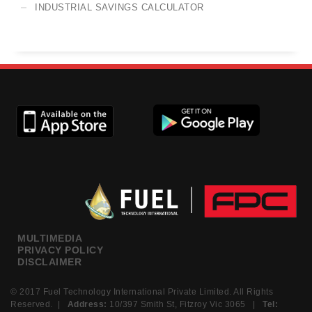
INDUSTRIAL SAVINGS CALCULATOR
MULTIMEDIA
PRIVACY POLICY
DISCLAIMER
© 2017 Fuel Technology International Private Limited. All Rights
Reserved. |
Address:
10/397 Smith St, Fitzroy Vic 3065 |
Tel: