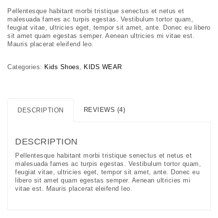
price
price
on
was:
is:
Pellentesque habitant morbi tristique senectus et netus et
customer
£15.00.
£12.00.
ratings
malesuada fames ac turpis egestas. Vestibulum tortor quam,
feugiat vitae, ultricies eget, tempor sit amet, ante. Donec eu libero
sit amet quam egestas semper. Aenean ultricies mi vitae est.
Mauris placerat eleifend leo.
Categories:
Kids Shoes
,
KIDS WEAR
REVIEWS (4)
DESCRIPTION
DESCRIPTION
Pellentesque habitant morbi tristique senectus et netus et
malesuada fames ac turpis egestas. Vestibulum tortor quam,
feugiat vitae, ultricies eget, tempor sit amet, ante. Donec eu
libero sit amet quam egestas semper. Aenean ultricies mi
vitae est. Mauris placerat eleifend leo.