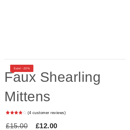
Sale! -20%
Faux Shearling
Mittens
(
4
customer reviews)
Rated
4
4.00
out
Original
Current
£
15.00
£
12.00
of 5
based