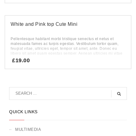
White and Pink top Cute Mini
Pellentesque habitant morbi tristique senectus et netus et
malesuada fames ac turpis egestas. Vestibulum tortor quam,
feugiat vitae, ultricies eget, tempor sit amet, ante. Donec eu
libero sit amet quam egestas semper. Aenean ultricies mi vitae
est. Mauris placerat eleifend leo.
£
19.00
QUICK LINKS
MULTIMEDIA