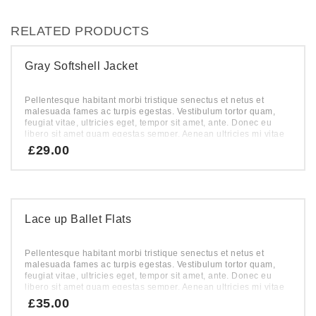
RELATED PRODUCTS
Gray Softshell Jacket
Pellentesque habitant morbi tristique senectus et netus et
malesuada fames ac turpis egestas. Vestibulum tortor quam,
feugiat vitae, ultricies eget, tempor sit amet, ante. Donec eu
libero sit amet quam egestas semper. Aenean ultricies mi vitae
est. Mauris placerat eleifend leo.
£
29.00
Lace up Ballet Flats
Pellentesque habitant morbi tristique senectus et netus et
malesuada fames ac turpis egestas. Vestibulum tortor quam,
feugiat vitae, ultricies eget, tempor sit amet, ante. Donec eu
libero sit amet quam egestas semper. Aenean ultricies mi vitae
est. Mauris placerat eleifend leo.
£
35.00