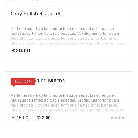
Gray Softshell Jacket
Pellentesque habitant morbi tristique senectus et netus et
malesuada fames ac turpis egestas. Vestibulum tortor quam,
feugiat vitae, ultricies eget, tempor sit amet, ante. Donec eu
libero sit amet quam egestas semper. Aenean ultricies mi vitae
est. Mauris placerat eleifend leo.
£
29.00
Faux Shearling Mittens
Sale! -20%
Pellentesque habitant morbi tristique senectus et netus et
malesuada fames ac turpis egestas. Vestibulum tortor quam,
feugiat vitae, ultricies eget, tempor sit amet, ante. Donec eu
libero sit amet quam egestas semper. Aenean ultricies mi vitae
est. Mauris placerat eleifend leo.
Original
Current
£
15.00
£
12.00
price
price
Rated
4.00
was:
is:
out of 5
£15.00.
£12.00.