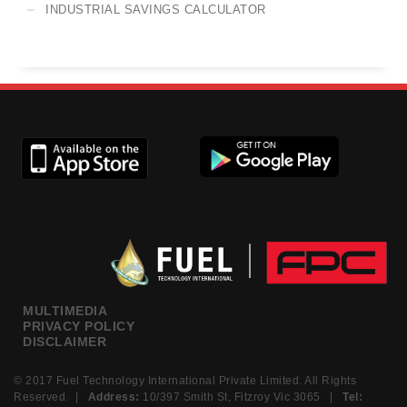
INDUSTRIAL SAVINGS CALCULATOR
MULTIMEDIA
PRIVACY POLICY
DISCLAIMER
© 2017 Fuel Technology International Private Limited. All Rights
Reserved. |
Address:
10/397 Smith St, Fitzroy Vic 3065 |
Tel: