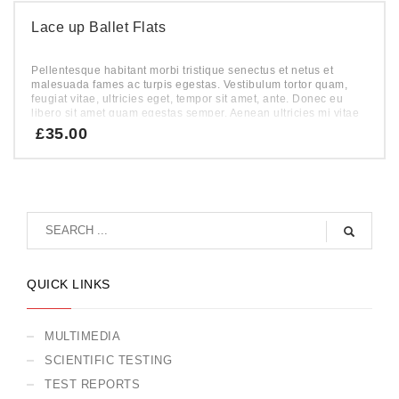
Lace up Ballet Flats
Pellentesque habitant morbi tristique senectus et netus et
malesuada fames ac turpis egestas. Vestibulum tortor quam,
feugiat vitae, ultricies eget, tempor sit amet, ante. Donec eu
libero sit amet quam egestas semper. Aenean ultricies mi vitae
est. Mauris placerat eleifend leo.
£
35.00
QUICK LINKS
MULTIMEDIA
SCIENTIFIC TESTING
TEST REPORTS